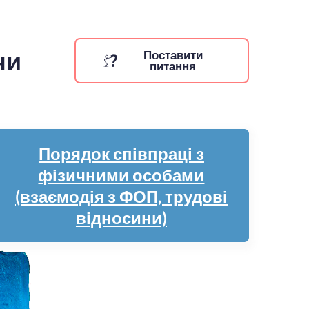
ни
Поставити
питання
Порядок співпраці з
фізичними особами
(взаємодія з ФОП, трудові
відносини)