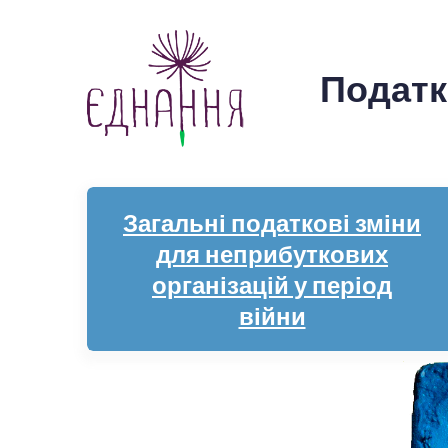
Податк
Загальні податкові зміни
для неприбуткових
організацій у період
війни