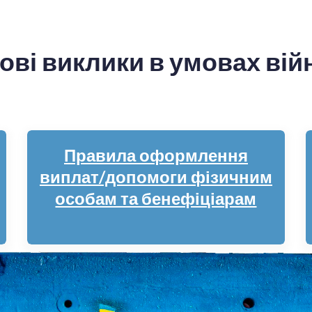
ові виклики в умовах вій
Правила оформлення
виплат/допомоги фізичним
особам та бенефіціарам