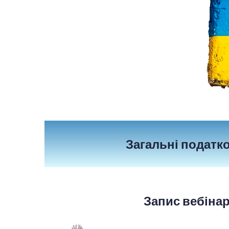
Загальні податко
Запис вебіна