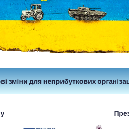
ві зміни для неприбуткових організац
ру
През