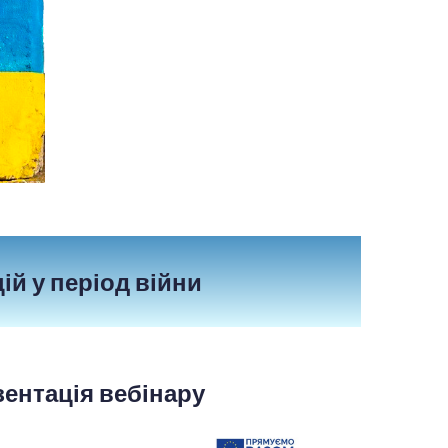
ій у період війни
ентація вебінару